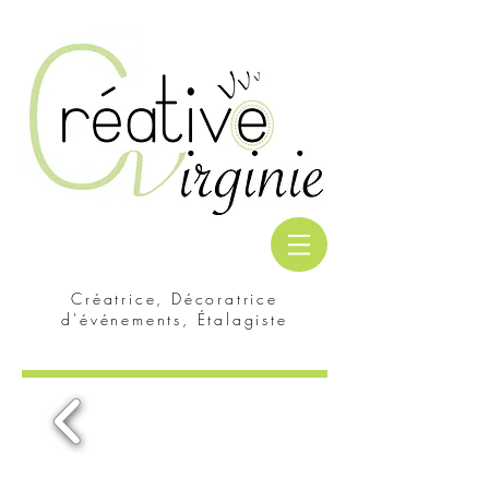
Créatrice, Décoratrice
d'événements, Étalagiste