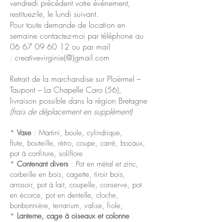
vendredi précédent votre événement,
restituez-le, le lundi suivant.
Pour toute demande de location en
semaine contactez-moi par téléphone au
06 67 09 60 12
ou par mail
: creativevirginie(@)gmail.com
Retrait de la marchandise sur Ploërmel –
Taupont – La Chapelle Caro (56),
livraison possible dans la région Bretagne
(frais de déplacement en supplément)
*
Vase
: Martini, boule, cylindrique,
flute, bouteille, rétro, coupe, carré, bocaux,
pot à confiture, soliflore
*
Contenant divers
: Pot en métal et zinc,
corbeille en bois, cagette, tiroir bois,
arrosoir, pot à lait, coupelle, conserve, pot
en écorce, pot en dentelle, cloche,
bonbonnière, terrarium, valise, fiole,
*
Lanterne, cage à oiseaux et colonne