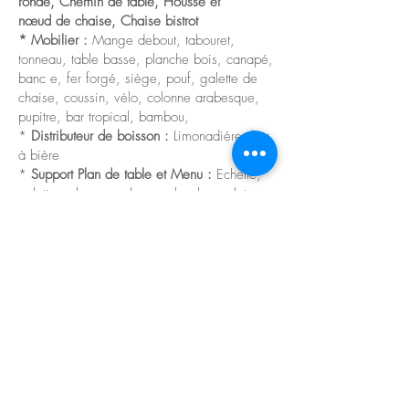
ronde, Chemin de table, Housse et
nœud de chaise, Chaise bistrot
* Mobilier :
Mange debout, tabouret,
tonneau, table basse, planche bois, canapé,
banc e, fer forgé, siège, pouf, galette de
chaise, coussin, vélo, colonne arabesque,
pupitre, bar tropical, bambou,
*
Distributeur de boisson :
Limonadière,
bar
à bière
*
Support Plan de table et Menu :
Echelle,
palette, arbre, escabeau, planche, volet,
fenêtre, porte carte, cadre, roue, attrape
rêves, panneau de trottoir, miroir
*
Cagnotte et Souvenir des Mariés :
Serre,
armoire
* Photobooth :
Fond effet bois, fond avec
des fleurs, paravent, cadre photo, lune,
barque, mur floral, malle accessoires, borne
photo,
* Candy Bar :
Bonbonnière, mini bouteille,
charrette, présentoir, petit brûleur, plateau
*
Entrée de salle / Cérémmonie / Eglise