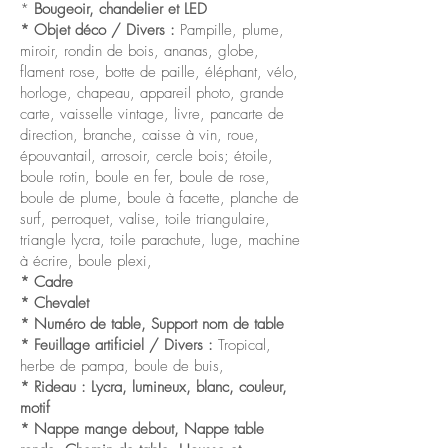
*
Bougeoir, chandelier et LED
* Objet déco / Divers :
Pampille, plume,
miroir, rondin de bois, ananas, globe,
flament rose, botte de paille, éléphant, vélo,
horloge, chapeau, appareil photo, grande
carte, vaisselle vintage, livre, pancarte de
direction, branche, caisse à vin, roue,
épouvantail, arrosoir, cercle bois; étoile,
boule rotin, boule en fer, boule de rose,
boule de plume, boule à facette, planche de
surf, perroquet, valise, toile triangulaire,
triangle lycra, toile parachute, luge, machine
à écrire, boule plexi,
*
Cadre
*
Chevalet
* Numéro de table, Support nom de table
* Feuillage artificiel / Divers :
Tropical,
herbe de pampa, boule de buis,
* Rideau : Lycra, lumineux, blanc, couleur,
motif
*
Nappe mange debout, Nappe table