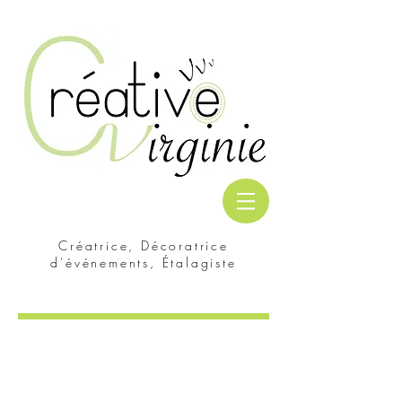
Créatrice, Décoratrice
d'événements, Étalagiste